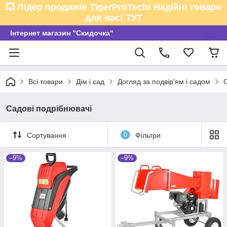
💥 Лідер продажів TigerProTech! Надійні товари
для вас! ТУТ
Інтернет магазин "Скидочка"
Всі товари
Дім і сад
Догляд за подвір'ям і садом
Садові подрібнювачі
Сортування
0
Фільтри
–9%
–9%