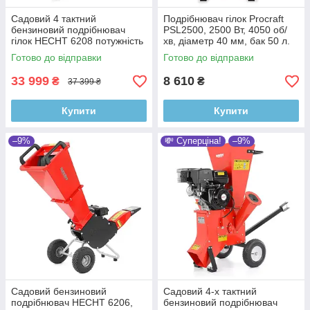
Садовий 4 тактний
Подрібнювач гілок Procraft
бензиновий подрібнювач
PSL2500, 2500 Вт, 4050 об/
гілок HECHT 6208 потужність
хв, діаметр 40 мм, бак 50 л.
5,2 кВт 7,0 HP * Стандарт
Готово до відправки
Готово до відправки
SAE J 1940
33 999
8 610
₴
₴
37 399 ₴
Купити
Купити
–9%
💸 Суперціна!
–9%
Садовий бензиновий
Садовий 4-х тактний
подрібнювач HECHT 6206,
бензиновий подрібнювач