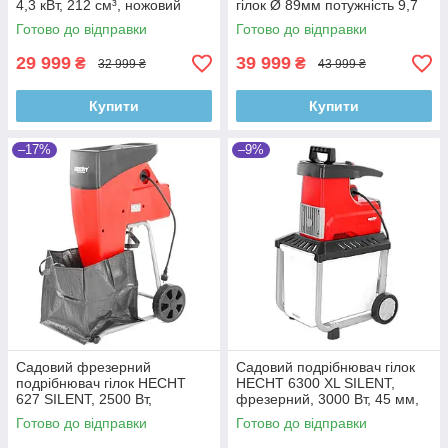
4,3 кВт, 212 см³, ножовий
гілок Ø 89мм потужність 9,7
ріжучий механізм, діаметр
кВт/13 к.с. крутний 26,5 Нм
Готово до відправки
Готово до відправки
гілок до 70 мм
при 2500 об/хв HECHT 6421
29 999
39 999
₴
₴
32 999 ₴
43 999 ₴
Купити
Купити
–17%
–9%
Садовий фрезерний
Садовий подрібнювач гілок
подрібнювач гілок HECHT
HECHT 6300 XL SILENT,
627 SILENT, 2500 Вт,
фрезерний, 3000 Вт, 45 мм,
максимальний діаметр 40
60 л, 31,5 кг
Готово до відправки
Готово до відправки
мм, автоматичне втягування,
25 кг