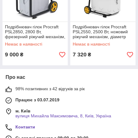
Подрібнювач гілок Procraft
Подрібнювач гілок Procraft
PSL2850, 2800 Вт,
PSL2550, 2500 Вт, ножовий
фрезерний ріжучий механізм,
ріжучий механізм, діаметр
діаметр гілок до 45 мм,
гілок до 45 мм, контейнер 60
Немає в наявності
Немає в наявності
контейнер 60 л
л
9 000
7 320
₴
₴
Про нас
98% позитивних з 42 відгуків за рік
Працює з 03.07.2019
м. Київ
вулиця Михайла Максимовича, 8, Київ, Україна
Контакти