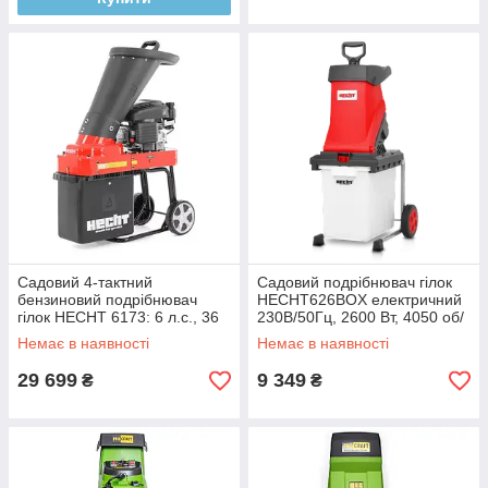
Садовий 4-тактний
Садовий подрібнювач гілок
бензиновий подрібнювач
HECHT626BOX електричний
гілок HECHT 6173: 6 л.с., 36
230В/50Гц, 2600 Вт, 4050 об/
мм, великий контейнер
хв, для гілок 45мм, бак 60л
Немає в наявності
Немає в наявності
29 699
9 349
₴
₴