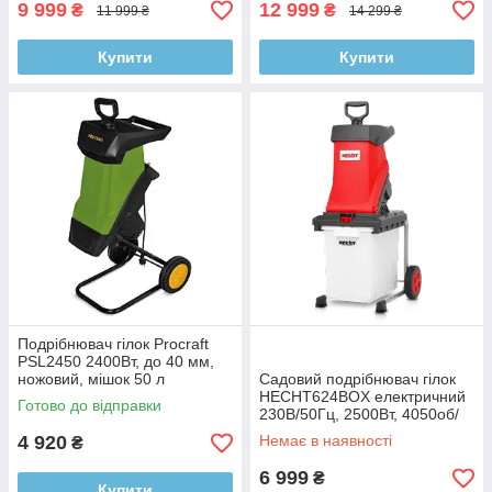
9 999
12 999
₴
₴
11 999 ₴
14 299 ₴
Купити
Купити
Подрібнювач гілок Procraft
PSL2450 2400Вт, до 40 мм,
ножовий, мішок 50 л
Садовий подрібнювач гілок
HECHT624BOX електричний
Готово до відправки
230В/50Гц, 2500Вт, 4050об/
хв, для гілок 40мм, бак 50л
4 920
Немає в наявності
₴
6 999
₴
Купити