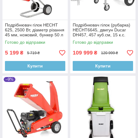
Подрібнювач гілок HECHT
Подрібнювач гілок (рубарка)
625, 2500 Вт, діаметр різання
HECHT6645, двигун Ducar
45 мм, ножовий, бункер 50 л
DH457, 457 куб.см, 15 к.с.
3600 об/хв, E-start, діаметр
Готово до відправки
Готово до відправки
бруса 12 см
5 199
109 999
₴
₴
5 719 ₴
120 999 ₴
Купити
Купити
–9%