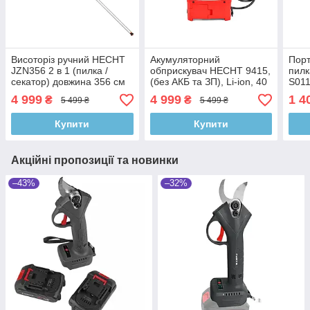
Висоторіз ручний HECHT
Акумуляторний
Порт
JZN356 2 в 1 (пилка /
обприскувач HECHT 9415,
пилк
секатор) довжина 356 см
(без АКБ та ЗП), Li-ion, 40
S011
В, бак 15 л, тиск 2,8-6 Бар
без 
4 999
4 999
1 4
₴
₴
5 499 ₴
5 499 ₴
Купити
Купити
Акційні пропозиції та новинки
–43%
–32%