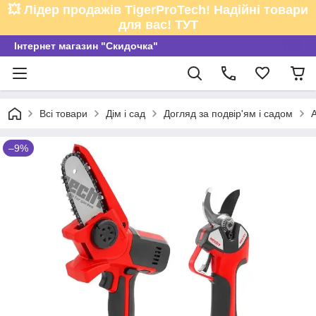
💥 Лідер продажів TigerProTech! Надійні товари
для вас! ТУТ
Інтернет магазин "Скидочка"
Всі товари
Дім і сад
Догляд за подвір'ям і садом
–9%