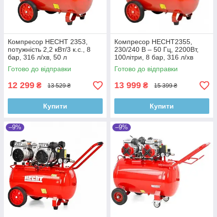
Компресор HECHT 2353,
Компресор HECHT2355,
потужність 2,2 кВт/3 к.с., 8
230/240 В – 50 Гц, 2200Вт,
бар, 316 л/хв, 50 л
100літри, 8 бар, 316 л/хв
Готово до відправки
Готово до відправки
12 299
13 999
₴
₴
13 529 ₴
15 399 ₴
Купити
Купити
–9%
–9%