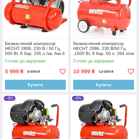
Безмасляний компресор
Безмасляний компресор
HECHT 2808, 230 В / 50 Гц,
HECHT 2086, 230 В/50 Гц
500 Вт, 8 бар, 105 л /хв, бак 6
,1500 Вт, 8 бар, 50 л, 264 л/хв
л
Готово до відправки
Готово до відправки
5 999
10 999
₴
₴
6 599 ₴
12 099 ₴
Купити
Купити
–9%
–9%