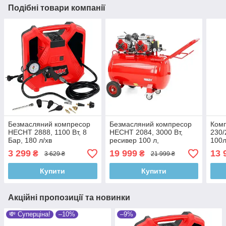
Подібні товари компанії
Безмасляний компресор
Безмасляний компресор
Ком
HECHT 2888, 1100 Вт, 8
HECHT 2084, 3000 Вт,
230/
Бар, 180 л/хв
ресивер 100 л,
100л
продуктивність 528 л/хв,
3 299
19 999
13 
₴
₴
3 629 ₴
21 999 ₴
тиск 8 бар
Купити
Купити
Акційні пропозиції та новинки
💸 Суперціна!
–10%
–9%