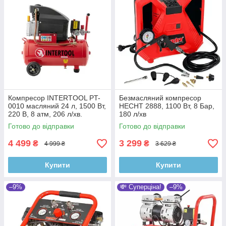
Компресор INTERTOOL PT-
Безмасляний компресор
0010 масляний 24 л, 1500 Вт,
HECHT 2888, 1100 Вт, 8 Бар,
220 В, 8 атм, 206 л/хв.
180 л/хв
Готово до відправки
Готово до відправки
4 499
3 299
₴
₴
4 999 ₴
3 629 ₴
Купити
Купити
–9%
💸 Суперціна!
–9%