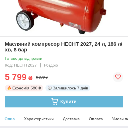
Масляний компресор HECHT 2027, 24 л, 186 л/
хв, 8 бар
Готово до відправки
Код: HECHT2027
Роздріб
5 799
₴
6 379 ₴
Економія
580 ₴
Залишилось
7 днів
Купити
Опис
Характеристики
Доставка
Оплата
Умови п