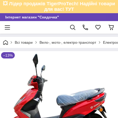
💥 Лідер продажів TigerProTech! Надійні товари
для вас! ТУТ
Інтернет магазин "Скидочка"
Всі товари
Вело-, мото-, електро-транспорт
Електро
–13%