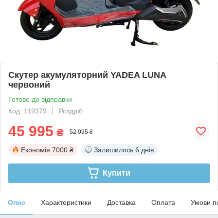
Скутер акумуляторний YADEA LUNA
червоний
Готово до відправки
Код: 119379
Роздріб
45 995
₴
52 995 ₴
Економія
7000 ₴
Залишилось
6 днів
Купити
Опис
Характеристики
Доставка
Оплата
Умови п