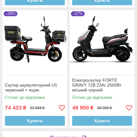
Купити
Купити
–20%
–17%
Електроскутер FORTE
Скутер акумуляторний U1
GRAVY 72В 23Аг 2500Вт
червоний + ящик
міський чорний
Готово до відправки
Готово до відправки
74 423
49 900
₴
₴
92 658 ₴
60 000 ₴
Купити
Купити