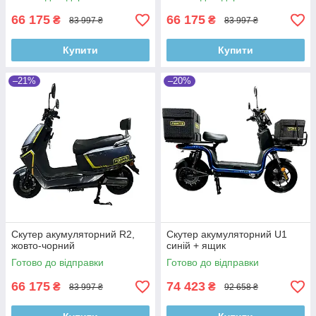
66 175
66 175
₴
₴
83 997 ₴
83 997 ₴
Купити
Купити
–21%
–20%
Скутер акумуляторний R2,
Скутер акумуляторний U1
жовто-чорний
синій + ящик
Готово до відправки
Готово до відправки
66 175
74 423
₴
₴
83 997 ₴
92 658 ₴