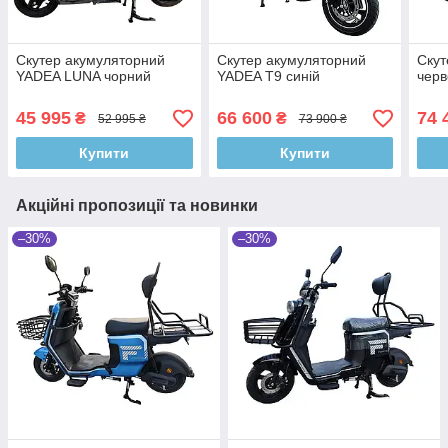
Скутер акумуляторний
Скутер акумуляторний
Скут
YADEA LUNA чорний
YADEA Т9 синій
черв
45 995
66 600
74 
₴
₴
52 995 ₴
73 900 ₴
Купити
Купити
Акційні пропозиції та новинки
–30%
–30%