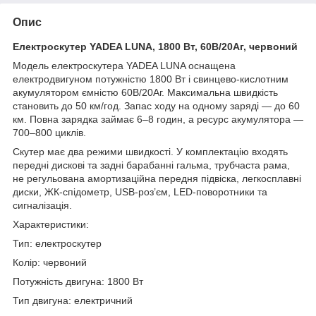
Опис
Електроскутер YADEA LUNA, 1800 Вт, 60В/20Аг, червоний
Модель електроскутера YADEA LUNA оснащена
електродвигуном потужністю 1800 Вт і свинцево-кислотним
акумулятором ємністю 60В/20Аг. Максимальна швидкість
становить до 50 км/год. Запас ходу на одному заряді — до 60
км. Повна зарядка займає 6–8 годин, а ресурс акумулятора —
700–800 циклів.
Скутер має два режими швидкості. У комплектацію входять
передні дискові та задні барабанні гальма, трубчаста рама,
не регульована амортизаційна передня підвіска, легкосплавні
диски, ЖК-спідометр, USB-роз’єм, LED-поворотники та
сигналізація.
Характеристики:
Тип: електроскутер
Колір: червоний
Потужність двигуна: 1800 Вт
Тип двигуна: електричний