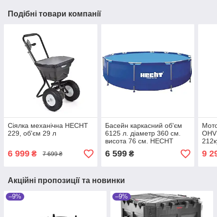
Подібні товари компанії
Сіялка механічна HECHT
Басейн каркасний об'єм
Мот
229, об'єм 29 л
6125 л. діаметр 360 см.
OHV 
висота 76 см. HECHT
212к
3690 BLUESEA
прод
6 999
6 599
9 2
₴
₴
7 699 ₴
год
Акційні пропозиції та новинки
–9%
–9%