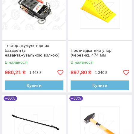
Тестер акумуляторних
батарей (з
Противідкатний упор
навантажувальною вилкою)
(черевик), 474 мм
DK24-2014 (навантажувальна
В наявності
В наявності
вилка) Дорожня Карта
980,21
897,80
₴
₴
1 463 ₴
1 340 ₴
Купити
Купити
–33%
–33%