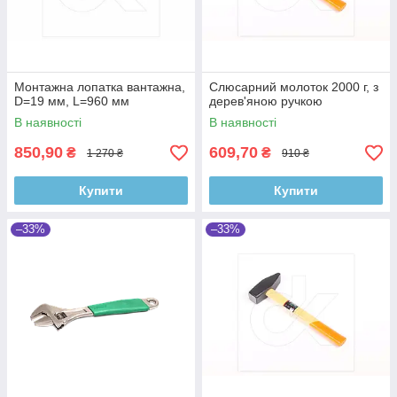
Монтажна лопатка вантажна,
Слюсарний молоток 2000 г, з
D=19 мм, L=960 мм
дерев'яною ручкою
В наявності
В наявності
850,90
609,70
₴
₴
1 270 ₴
910 ₴
Купити
Купити
–33%
–33%