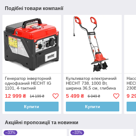
Подібні товари компанії
Генератор інверторний
Культиватор електричний
Насо
однофазний HECHT IG
HECHT 738, 1000 Вт,
HEC
1101, 4-тактний
ширина 36,5 см, глибина
230В
одноциліндровий двигун
до 20 см, ножів 4
л/го
12 999
5 499
9 2
₴
₴
14 199 ₴
6 049 ₴
Hecht, 1100Вт/1000Вт, бак
зану
2,8л
Купити
Купити
Акційні пропозиції та новинки
–33%
–33%