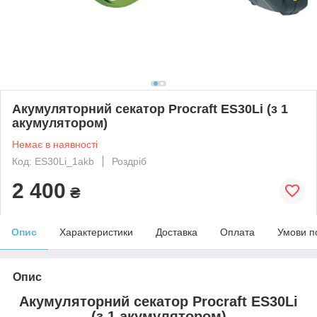
Акумуляторний секатор Procraft ES30Li (з 1
акумулятором)
Немає в наявності
Код: ES30Li_1akb
Роздріб
2 400
₴
Опис
Характеристики
Доставка
Оплата
Умови п
Опис
Акумуляторний секатор Procraft ES30Li
(з 1 акумулятором)