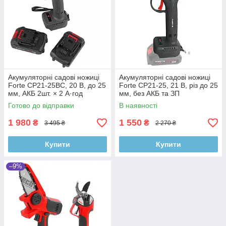
Акумуляторні садові ножиці
Акумуляторні садові ножиці
Forte CP21-25BC, 20 В, до 25
Forte CP21-25, 21 В, різ до 25
мм, АКБ 2шт. × 2 А·год
мм, без АКБ та ЗП
Готово до відправки
В наявності
1 980
1 550
₴
₴
3 495 ₴
2 270 ₴
Купити
Купити
–9%