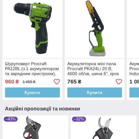
Шуруповерт Procraft
Акумуляторна міні пила
Акум
PA12BL (з 1 акумулятором
Procraft PKA24Li 20 В,
Proc
та зарядним пристроєм),
4600 об/хв, шина 6", крок
Indus
12 В, максимальний
1/4"
з ін
960
765
1 0
₴
₴
1 455 ₴
крутний момент 30 Нм
сист
Купити
Купити
Акційні пропозиції та новинки
–43%
–32%