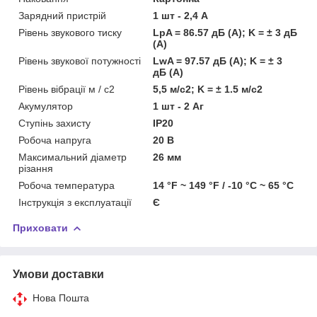
Зарядний пристрій
1 шт - 2,4 А
Рівень звукового тиску
LpA = 86.57 дБ (А); K = ± 3 дБ
(А)
Рівень звукової потужності
LwA = 97.57 дБ (А); K = ± 3
дБ (А)
Рівень вібрації м / с2
5,5 м/с2; K = ± 1.5 м/с2
Акумулятор
1 шт - 2 Аг
Ступінь захисту
IP20
Робоча напруга
20 В
Максимальний діаметр
26 мм
різання
Робоча температура
14 °F ~ 149 °F / -10 °C ~ 65 °C
Інструкція з експлуатації
Є
Приховати
Умови доставки
Нова Пошта