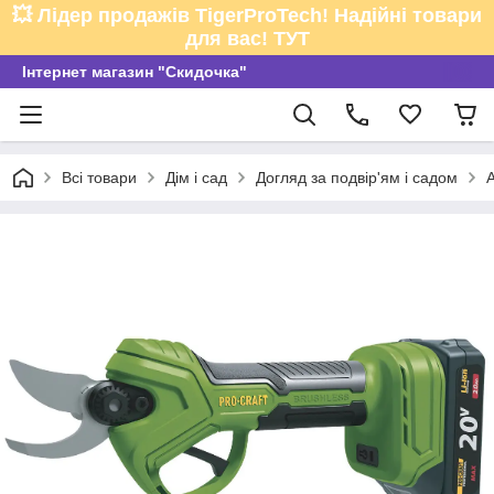
💥 Лідер продажів TigerProTech! Надійні товари
для вас! ТУТ
Інтернет магазин "Скидочка"
Всі товари
Дім і сад
Догляд за подвір'ям і садом