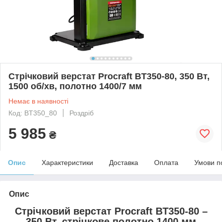
Стрічковий верстат Procraft BT350-80, 350 Вт,
1500 об/хв, полотно 1400/7 мм
Немає в наявності
Код: BT350_80
Роздріб
5 985
₴
Опис
Характеристики
Доставка
Оплата
Умови п
Опис
Стрічковий верстат Procraft BT350-80 –
350 Вт, стрічкове полотно 1400 мм