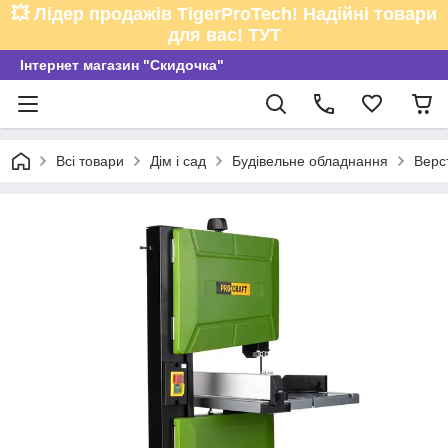
💥 Лідер продажів TigerProTech! Надійні товари
для вас! ТУТ
Інтернет магазин "Скидочка"
Всі товари
Дім і сад
Будівельне обладнання
Верс