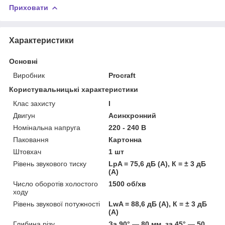
Приховати
Характеристики
Основні
Виробник
Procraft
Користувальницькі характеристики
Клас захисту
I
Двигун
Асинхронний
Номінальна напруга
220 - 240 В
Паковання
Картонна
Штовхач
1 шт
Рівень звукового тиску
LpA = 75,6 дБ (А), К = ± 3 дБ
(А)
Число оборотів холостого
1500 об/хв
ходу
Рівень звукової потужності
LwA = 88,6 дБ (А), К = ± 3 дБ
(А)
Глибина різу
За 90° — 80 мм, за 45° — 50