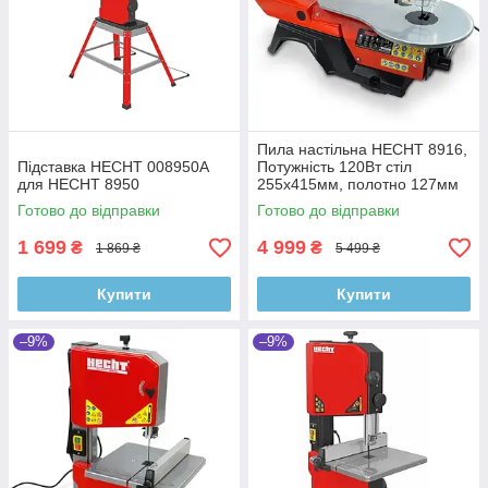
Пила настільна HECHT 8916,
Підставка HECHT 008950A
Потужність 120Вт стіл
для HECHT 8950
255x415мм, полотно 127мм
Готово до відправки
Готово до відправки
1 699
4 999
₴
₴
1 869 ₴
5 499 ₴
Купити
Купити
–9%
–9%