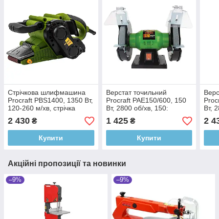
Стрічкова шлифмашина
Верстат точильний
Верс
Procraft PBS1400, 1350 Вт,
Procraft PAE150/600, 150
Proc
120-260 м/хв, стрічка
Вт, 2800 об/хв, 150:
Вт, 
457/75 мм
16/12,7/32 мм
16/1
2 430
1 425
2 4
₴
₴
Купити
Купити
Акційні пропозиції та новинки
–9%
–9%