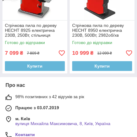
Стрічкова пила по дереву
Стрічкова пила по дереву
HECHT 8925 електрична
HECHT 8950 електрична
230В, 250Вт, стільниця
230В, 500Вт, 2982об/хв
302x304 мм
Готово до відправки
Готово до відправки
7 099
10 999
₴
₴
7 809 ₴
12 099 ₴
Купити
Купити
Про нас
98% позитивних з 42 відгуків за рік
Працює з 03.07.2019
м. Київ
вулиця Михайла Максимовича, 8, Київ, Україна
Контакти