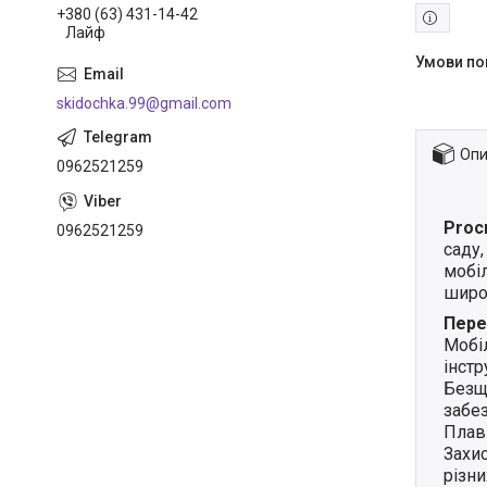
+380 (63) 431-14-42
Лайф
skidochka.99@gmail.com
Опи
0962521259
Proc
0962521259
саду,
мобіл
широ
Пере
Мобі
інстр
Безщ
забез
Плавн
Захис
різн