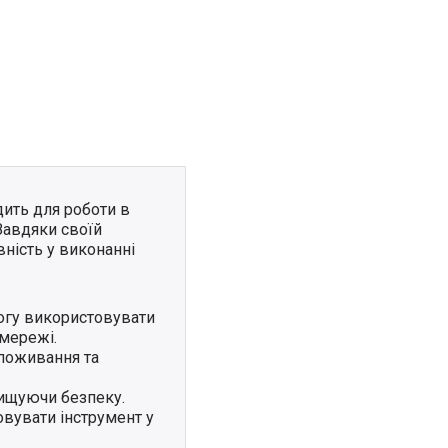
дить для роботи в
Завдяки своїй
вність у виконанні
могу використовувати
 мережі.
поживання та
вищуючи безпеку.
овувати інструмент у