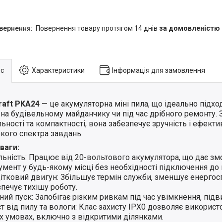
повернення товару протягом 14 днів
за домовленістю
с
Характеристики
Інформація для замовлення
raft PKA24
— це акумуляторна міні пила, що ідеально підхо
 на будівельному майданчику чи під час дрібного ремонту. 
ьності та компактності, вона забезпечує зручність і ефекти
кого спектра завдань.
ваги:
льність: Працює від 20-вольтового акумулятора, що дає з
умент у будь-якому місці без необхідності підключення до
ітковий двигун: Збільшує термін служби, зменшує енергос
печує тихішу роботу.
ий пуск: Запобігає різким ривкам під час увімкнення, під
т від пилу та вологи: Клас захисту IPX0 дозволяє використ
их умовах, включно з відкритими ділянками.