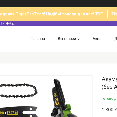
родажів TigerProTech! Надійні товари для вас! ТУТ
Ti
31-14-42
Головна
Всі товари
Акції
Д
Акуму
(без 
Готово д
1 800 