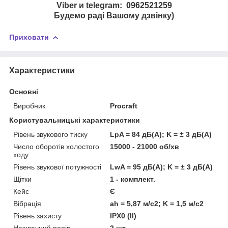
Viber и telegram: 0962521259
Будемо раді Вашому дзвінку)
Приховати
Характеристики
Основні
Виробник
Procraft
Користувальницькі характеристики
Рівень звукового тиску
LpA = 84 дБ(А); K = ± 3 дБ(А)
Число оборотів холостого
15000 - 21000 об/хв
ходу
Рівень звукової потужності
LwA = 95 дБ(А); K = ± 3 дБ(А)
Щітки
1 - комплект.
Кейс
Є
Вібрація
ah = 5,87 м/с2; K = 1,5 м/с2
Рівень захисту
IPX0 (II)
Наждачний папір
2 шт