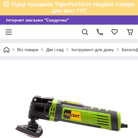
💥 Лідер продажів TigerProTech! Надійні товари
для вас! ТУТ
Інтернет магазин "Скидочка"
Всі товари
Дім і сад
Інструмент для дому
Багатоф