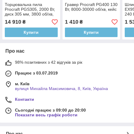
Торцювальна пила
Гравер Procraft PG400 130
Шли
Procraft PGS305, 2000 Вт,
Вт, 8000-30000 об/хв, кейс
EX95
диск 305 мм, 3800 об/хв,
240 
пропил до 105×330 мм,
діск
14 910
1 410
1 5
₴
₴
лазер 650 нм
Купити
Купити
Про нас
98% позитивних з 42 відгуків за рік
Працює з 03.07.2019
м. Київ
вулиця Михайла Максимовича, 8, Київ, Україна
Контакти
Сьогодні працює з 09:00 до 20:00
Показати весь графік роботи
Про нас