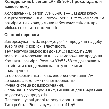
Холодильник Liberton LVF 85-90H: Прохолода для
вашого дому
Холодильник Liberton LVF 85-90H — Завдяки класу
енергоспоживання A+, потужності 90 Вт та компактним
розмірам, цей холодильник забезпечує свіжість при
мінімальних витратах енергії.
Основні переваги:
Заморожування: Заморожує до 4 кг продуктів на добу,
зберігаючи їх корисні властивості.
Температура заморозки до -18°C: Підходить для
зберігання морозива та інших заморожених продуктів.
Компактні розміри: Розміри 83x55x58 см дозволяють
розмістити холодильник навіть у невеликих
приміщеннях.
Енергоефективність: Клас енергоспоживання A+
допомагає зекономити електроенергію.
Ручна система розморожування.
Організація простору: 4 висувні ящики для зберігання
та доступу до продуктів.
Перенавішувані двері та регульовані ніжки.
Тиха робота: Рівень шуму всього 41 дБ.