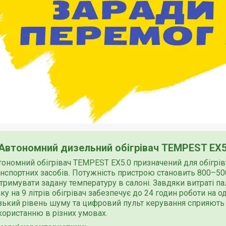
Автономний дизельний обігрівач TEMPEST EX5.
тономний обігрівач TEMPEST EX5.0 призначений для обігрів
анспортних засобів. Потужність пристрою становить 800–50
тримувати задану температуру в салоні. Завдяки витраті па
аку на 9 літрів обігрівач забезпечує до 24 годин роботи на 
зький рівень шуму та цифровий пульт керування сприяють
користанню в різних умовах.