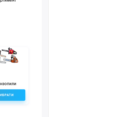
ортимент
нзопили
ИБРАТИ