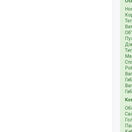
Ос
Но
Кор
Те
Вит
Об'
Пу
Діа
Тип
Мак
Сп
Роб
Ваг
Габ
Ваг
Габ
Ко
Обі
Сві
Гол
Па
Ка