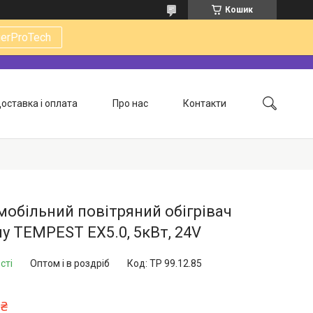
Кошик
gerProTech
оставка і оплата
Про нас
Контакти
обільний повітряний обігрівач
у TEMPEST EX5.0, 5кВт, 24V
сті
Оптом і в роздріб
Код:
TP 99.12.85
 ₴