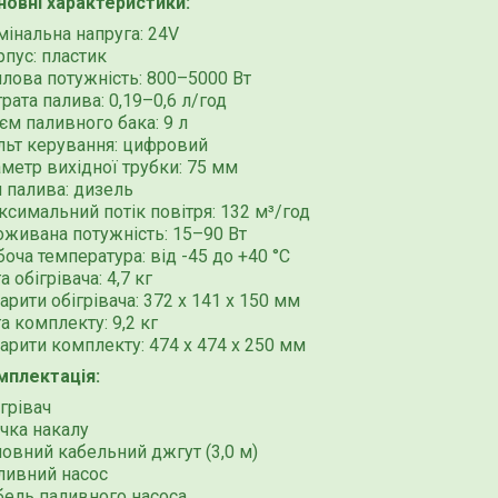
новні характеристики:
мінальна напруга: 24V
пус: пластик
плова потужність: 800–5000 Вт
рата палива: 0,19–0,6 л/год
єм паливного бака: 9 л
льт керування: цифровий
метр вихідної трубки: 75 мм
 палива: дизель
симальний потік повітря: 132 м³/год
оживана потужність: 15–90 Вт
оча температура: від -45 до +40 °C
а обігрівача: 4,7 кг
арити обігрівача: 372 х 141 х 150 мм
а комплекту: 9,2 кг
арити комплекту: 474 х 474 х 250 мм
мплектація:
грівач
чка накалу
овний кабельний джгут (3,0 м)
ливний насос
бель паливного насоса