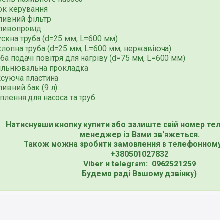
ок керування
ливний фільтр
ливопровід
скна труба (d=25 мм, L=600 мм)
хлопна труба (d=25 мм, L=600 мм, нержавіюча)
ба подачі повітря для нагріву (d=75 мм, L=600 мм)
ільнювальна прокладка
ксуюча пластина
ивний бак (9 л)
плення для насоса та труб
Натиснувши кнопку купити або залиште свій номер те
менеджер із Вами зв'яжеться.
Також можна зробити замовлення в телефонному
+380501027832
Viber и telegram: 0962521259
Будемо раді Вашому дзвінку)