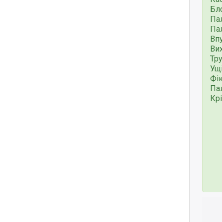
Бл
Па
Па
Впу
Ви
Тру
Ущ
Фі
Пал
Крі