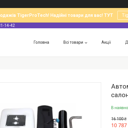
родажів TigerProTech! Надійні товари для вас! ТУТ
Ti
31-14-42
Головна
Всі товари
Акції
Д
Автом
салон
В наявно
16 100 ₴
10 787