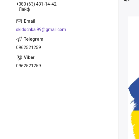
+380 (63) 431-14-42
Лайф
skidochka.99@gmail.com
0962521259
0962521259