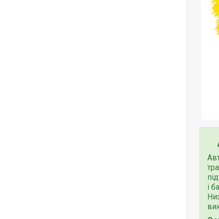
Ав
тр
під
і б
Ни
ви