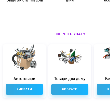
Вища якість товарів
ціни
ас
ЗВЕРНІТЬ УВАГУ
Автотовари
Товари для дому
Бе
ВИБРАТИ
ВИБРАТИ
В