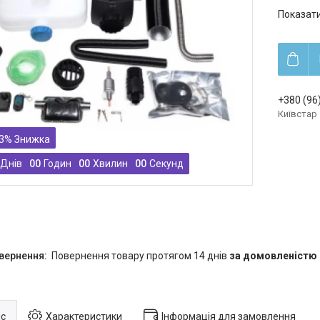
Показати
+380 (96
Київстар
3%
Днів
0
0
Годин
0
0
Хвилин
0
0
Секунд
повернення товару протягом 14 днів
за домовленістю
с
Характеристики
Інформація для замовлення