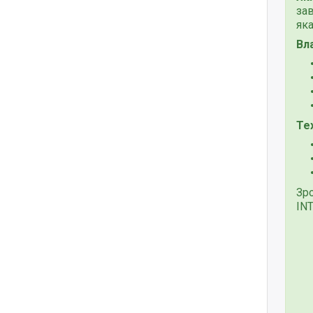
за
як
Вл
Те
Зр
IN