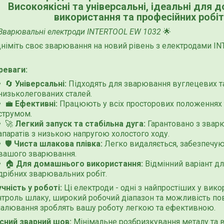
Високоякісні та універсальні, ідеальні для
використання та професійних робіт
Зварювальні електроди INTERTOOL EW 1032
🌟
дніміть своє зварювання на новий рівень з електродами I
реваги:
🔄
Універсальні:
Підходять для зварювання вуглецевих т
низьколегованих сталей.
💼
Ефективні:
Працюють у всіх просторових положеннях т
струмом.
🚀
Легкий запуск та стабільна дуга:
Гарантовано з звар
апаратів з низькою напругою холостого ходу.
🛡️
Чиста шлакова плівка:
Легко видаляється, забезпечую
вашого зварювання.
🏠
Для домашнього використання:
Відмінний варіант дл
дрібних зварювальних робіт.
чність у роботі:
Ці електроди - одні з найпростіших у вико
нтроль шлаку, широкий робочий діапазон та можливість по
палювання зроблять вашу роботу легкою та ефективною.
існий зварний шов:
Мінімальне розбризкування металу та в