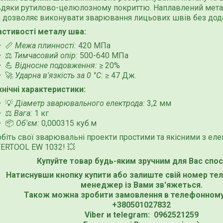
вдяки рутилово-целюлозному покриттю. Наплавлений метал
а дозволяє виконувати зварювання лицьових швів без дод
астивості металу шва:
📏
Межа плинності:
420 МПа
⚖️
Тимчасовий опір:
500-640 МПа
💪
Відносне подовження:
≥ 20%
🚀
Ударна в'язкість за 0 °С:
≥ 47 Дж.
хнічні характеристики:
💡
Діаметр зварювального електрода:
3,2 мм
⚖️
Вага:
1 кг
📦
Об'єм:
0,000315 куб.м
обіть свої зварювальні проекти простими та якісними з ел
TERTOOL EW 1032! 💥
Купуйте товар будь-яким зручним для Вас спо
Натиснувши кнопку купити або залиште свій номер те
менеджер із Вами зв'яжеться.
Також можна зробити замовлення в телефонному
+380501027832
Viber и telegram: 0962521259