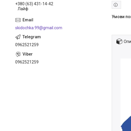
+380 (63) 431-14-42
Лайф
skidochka.99@gmail.com
Опи
0962521259
0962521259