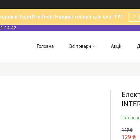
родажів TigerProTech! Надійні товари для вас! ТУТ
Ti
31-14-42
Головна
Всі товари
Акції
Д
Елек
INTER
Готово д
149 ₴
129 ₴