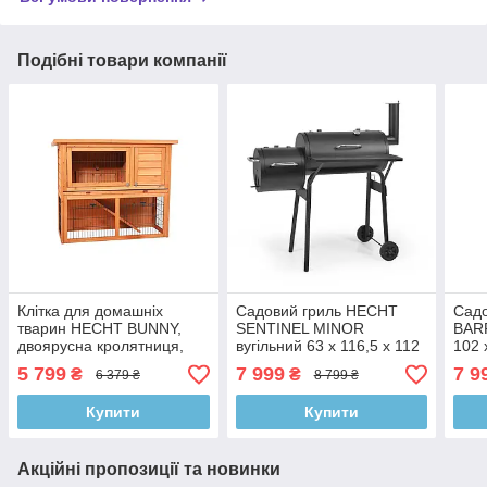
Подібні товари компанії
Клітка для домашніх
Садовий гриль HECHT
Сад
тварин HECHT BUNNY,
SENTINEL MINOR
BARR
двоярусна кролятниця,
вугільний 63 x 116,5 x 112
102 
111,5 x 45 x 92 см
см
5 799
7 999
7 9
₴
₴
6 379 ₴
8 799 ₴
Купити
Купити
Акційні пропозиції та новинки