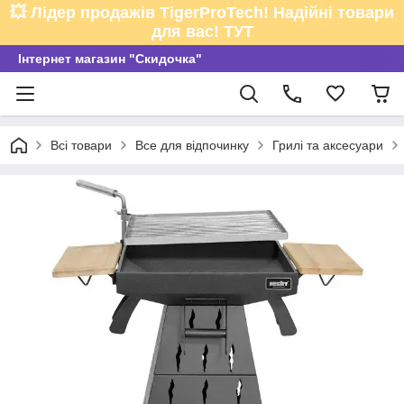
💥 Лідер продажів TigerProTech! Надійні товари
для вас! ТУТ
Інтернет магазин "Скидочка"
Всі товари
Все для відпочинку
Грилі та аксесуари