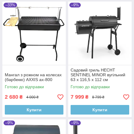
–33%
–9%
Садовий гриль HECHT
Мангал з рожном на колесах
SENTINEL MINOR вугільний
(барбекю) AXXIS ax-800
63 x 116,5 x 112 см
Готово до відправки
Готово до відправки
2 680
7 999
₴
₴
4 000 ₴
8 799 ₴
Купити
Купити
–9%
–9%