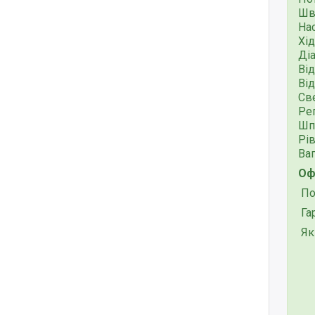
Шв
На
Хі
Ді
Від
Від
Све
Рег
Шп
Рів
Ваг
Офі
Пов
Га
Які