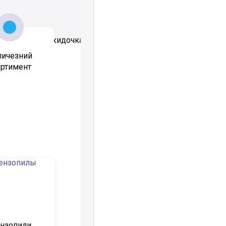
личезний
ортимент
нзопили