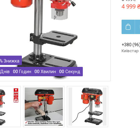
4 999 
+380 (96
Київстар
%
Днів
0
0
Годин
0
0
Хвилин
0
0
Секунд