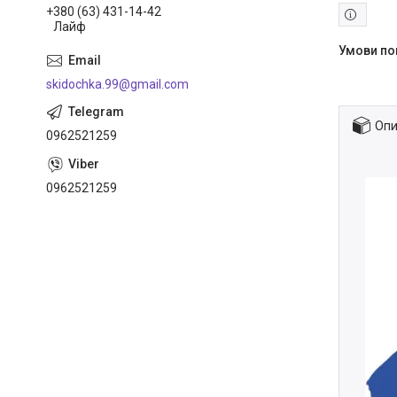
+380 (63) 431-14-42
Лайф
skidochka.99@gmail.com
Опи
0962521259
0962521259