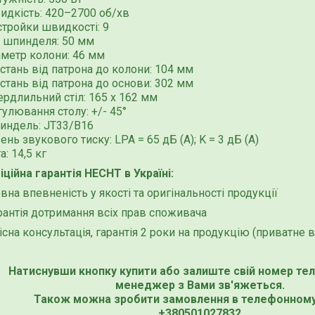
идкість: 420–2700 об/хв
стройки швидкості: 9
д шпинделя: 50 мм
аметр колони: 46 мм
стань від патрона до колони: 104 мм
стань від патрона до основи: 302 мм
рдлильний стіл: 165 x 162 мм
улювання столу: +/- 45°
индель: JT33/B16
ень звукового тиску: LPA = 65 дБ (A); K = 3 дБ (A)
а: 14,5 кг
ційна гарантія HECHT в Україні:
на впевненість у якості та оригінальності продукції
рантія дотримання всіх прав споживача
сна консультація, гарантія 2 роки на продукцію (приватне 
Натиснувши кнопку купити або залиште свій номер те
менеджер з Вами зв'яжеться.
Також можна зробити замовлення в телефонному
+380501027832