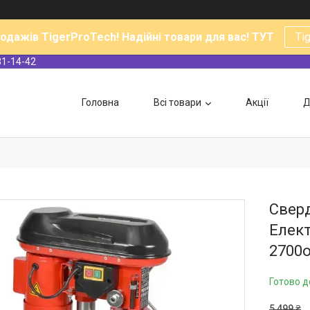
родажів TigerProTech! Надійні товари для вас! ТУТ
Ti
31-14-42
Головна
Всі товари
Акції
Д
Сверд
Елект
2700о
Готово д
5 499 ₴