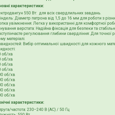
новні характеристики:
ектродвигун 550 Вт: для всіх свердлильних завдань.
ндель: Діаметр патрона від 1,5 до 16 мм для роботи з різ
опка увімкнення: Легка у використанні для комфортної роб
нування верстата: Надійна фіксація для безпеки та стабільн
ступінчасте регулювання глибини свердління: Для точної р
му матеріалі.
швидкостей: Вибір оптимальної швидкості для кожного мате
идкості:
0 об/хв
0 об/хв
0 об/хв
0 об/хв
00 об/хв
00 об/хв
80 об/хв
00 об/хв
00 об/хв
хнічні характеристики:
руга/частота: 230–240 В (AC) / 50 Гц
ужність: 550 Вт