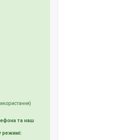
використання)
лефона та наш
 режимі: