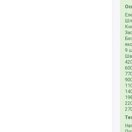
Ос
Ел
Шпі
Кн
Зас
Без
яко
9 
Шв
42
60
77
90
11
14
19
22
27
Те
Нап
Пот