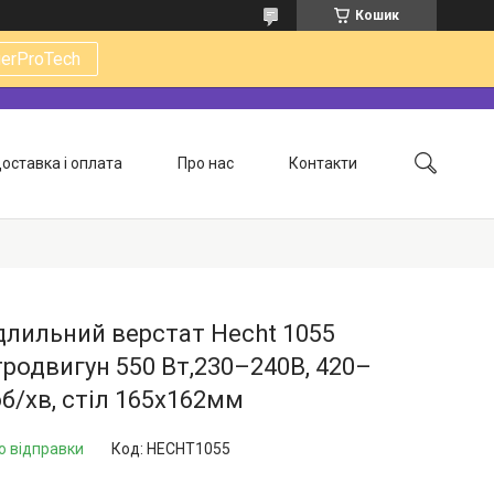
Кошик
gerProTech
оставка і оплата
Про нас
Контакти
лильний верстат Hecht 1055
родвигун 550 Вт,230–240В, 420–
б/хв, стіл 165x162мм
о відправки
Код:
HECHT1055