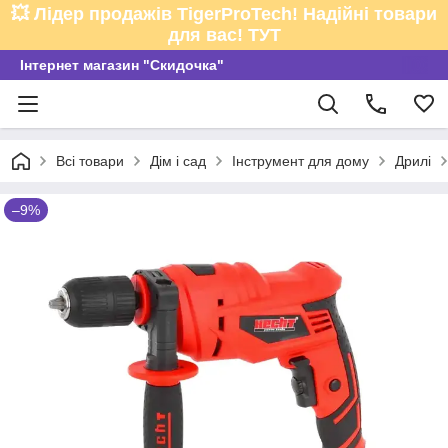
💥 Лідер продажів TigerProTech! Надійні товари
для вас! ТУТ
Інтернет магазин "Скидочка"
Всі товари
Дім і сад
Інструмент для дому
Дрилі
–9%