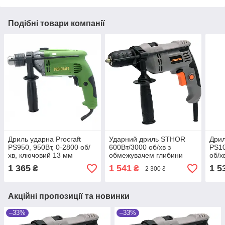
Подібні товари компанії
Дриль ударна Procraft
Ударний дриль STHOR
Дрил
PS950, 950Вт, 0-2800 об/
600Вт/3000 об/хв з
PS10
хв, ключовий 13 мм
обмежувачем глибини
об/х
1 365
1 541
1 5
₴
₴
2 300 ₴
Акційні пропозиції та новинки
–33%
–33%