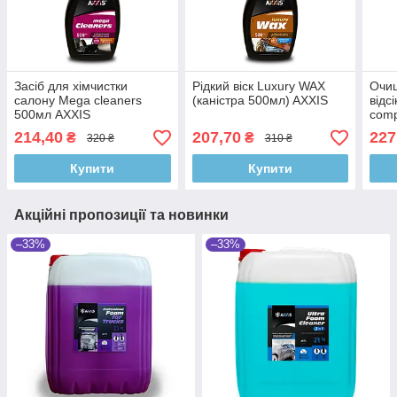
Засіб для хімчистки
Рідкий віск Luxury WAX
Очи
салону Mega cleaners
(каністра 500мл) AXXIS
відс
500мл AXXIS
comp
214,40
207,70
227
₴
₴
320 ₴
310 ₴
Купити
Купити
Акційні пропозиції та новинки
–33%
–33%