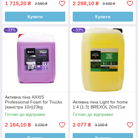
1 715,20
2 298,10
₴
₴
2 560 ₴
3 430 ₴
Купити
Купити
–33%
–33%
Активна піна AXXIS
Professional Foam for Trucks
Активна піна Light for home
(каністра 10л)23kg
1:4 (1:3) BREXOL 20л/21кг
Готово до відправки
Готово до відправки
2 164,10
2 077
₴
₴
3 230 ₴
3 100 ₴