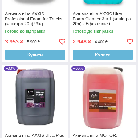
Активна піна AXXIS
Активна піна AXXIS Ultra
Professional Foam for Trucks
Foam Cleaner 3 в 1 (каністра
(каністра 20л)23kg
20л) - Ефективне і
Безконтактне Миття для
Готово до відправки
Готово до відправки
Вашого Транспорту!
3 953
2 948
₴
₴
5 900 ₴
4 400 ₴
Купити
Купити
–33%
–33%
Активна піна AXXIS Ultra Plus
Активна піна MOTOR,