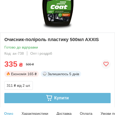
Очисник-поліроль пластику 500мл AXXIS
Готово до відправки
Код: ax-738
Опт і роздріб
335
₴
500 ₴
Економія
165 ₴
Залишилось
5 днів
311 ₴
від 2 шт.
Купити
Опис
Характеристики
Доставка
Оплата
Умови п