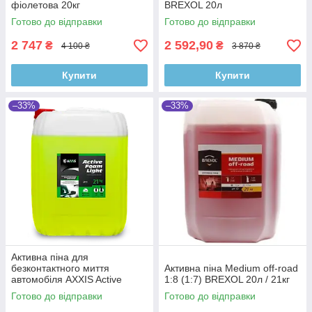
фіолетова 20кг
BREXOL 20л
Готово до відправки
Готово до відправки
2 747
2 592,90
₴
₴
4 100 ₴
3 870 ₴
Купити
Купити
–33%
–33%
Активна піна для
безконтактного миття
Активна піна Medium off-road
автомобіля AXXIS Active
1:8 (1:7) BREXOL 20л / 21кг
Foam Light
Готово до відправки
Готово до відправки