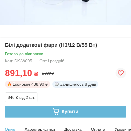
Білі додаткові фари (H3/12 В/55 Вт)
Готово до відправки
Код: DK-W095
Опт і роздріб
891,10
₴
1 330 ₴
Економія
438.90 ₴
Залишилось
8 днів
846 ₴
від 2 шт.
Купити
Опис
Характеристики
Доставка
Оплата
Умови п