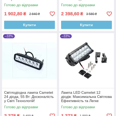
Готово до відправки
Готово до відправки
1 902,80
2 398,60
₴
₴
2 840 ₴
3 580 ₴
Купити
Купити
–33%
–33%
Світлодіодна лампа Cametet
Лампа LED Cametet 12
24 діода, 55 Вт: Досконалість
діодів: Максимальна Світлова
у Світі Технологій!
Ефективність та Легке
Налаштування!
Готово до відправки
Готово до відправки
2 278
1 273
₴
₴
3 400 ₴
1 900 ₴