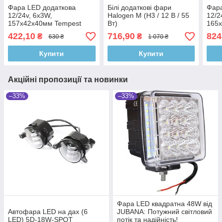
Фара LED додаткова
Білі додаткові фари
Фара
12/24v, 6х3W,
Halogen М (H3 / 12 В / 55
12/2
157х42х40мм Tempest
Вт)
165
422,10
716,90
824
₴
₴
630 ₴
1 070 ₴
Купити
Купити
Акційні пропозиції та новинки
–33%
–33%
Фара LED квадратна 48W від
Автофара LED на дах (6
JUBANA: Потужний світловий
LED) 5D-18W-SPOT
потік та надійність!