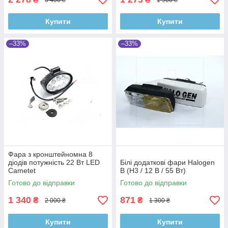
Купити
Купити
–33%
–33%
Фара з кронштейномна 8
діодів потужність 22 Вт LED
Білі додаткові фари Halogen
Cametet
B (H3 / 12 В / 55 Вт)
Готово до відправки
Готово до відправки
1 340
871
₴
₴
2 000 ₴
1 300 ₴
Купити
Купити