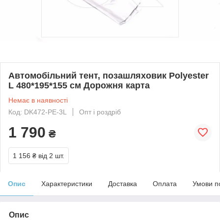
Автомобільний тент, позашляховик Polyester
L 480*195*155 см Дорожня карта
Немає в наявності
Код: DK472-PE-3L
Опт і роздріб
1 790
₴
1 156 ₴
від 2 шт.
Опис
Характеристики
Доставка
Оплата
Умови п
Опис