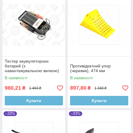
Тестер акумуляторних
батарей (з
Противідкатний упор
навантажувальною вилкою)
(черевик), 474 мм
DK24-2014 (навантажувальна
В наявності
В наявності
вилка) Дорожня Карта
980,21
897,80
₴
₴
1 463 ₴
1 340 ₴
Купити
Купити
–33%
–33%