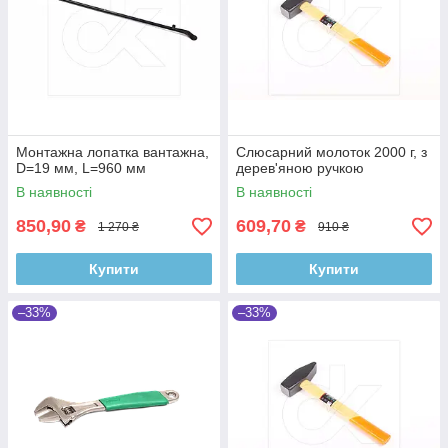
Монтажна лопатка вантажна,
Слюсарний молоток 2000 г, з
D=19 мм, L=960 мм
дерев'яною ручкою
В наявності
В наявності
850,90
609,70
₴
₴
1 270 ₴
910 ₴
Купити
Купити
–33%
–33%