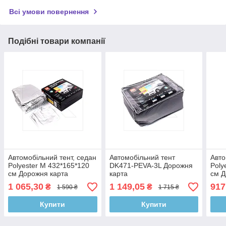
Всі умови повернення
Подібні товари компанії
Автомобільний тент, седан
Автомобільний тент
Авто
Polyester М 432*165*120
DK471-PEVA-3L Дорожня
Poly
см Дорожня карта
карта
см Д
1 065,30
1 149,05
917
₴
₴
1 590 ₴
1 715 ₴
Купити
Купити