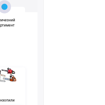
личезний
ортимент
нзопили