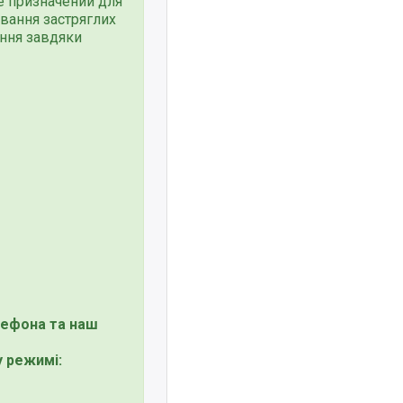
е призначений для
ування застряглих
ання завдяки
лефона та наш
 режимі: