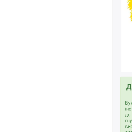
Д
Бу
ін
до
гну
вис