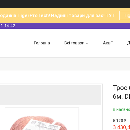
родажів TigerProTech! Надійні товари для вас! ТУТ
Ti
31-14-42
Головна
Всі товари
Акції
Д
Трос 
6м. D
В наявно
5 120 ₴
3 430,