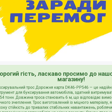
орогий гість, ласкаво просимо до нашо
магазину!
ксирувальний трос Дорожня карта DK46-PP546 — це надійни
струмент для буксирування автомобілів, здатний витримув
 54 тонн. Довжина троса становить 6 м, що відповідає ви
чкого зчеплення. Трос виготовлений із міцного матеріалу, 
оку стійкість до тривалих стабільних навантажень, робляч