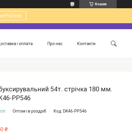
Кошик
gerProTech
оставка і оплата
Про нас
Контакти
буксирувальний 54т. стрічка 180 мм.
K46-PP546
сті
Оптом і в роздріб
Код:
DK46-PP546
40 ₴