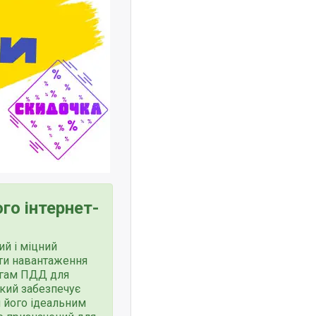
го інтернет-
й і міцний
ати навантаження
могам ПДД для
який забезпечує
и його ідеальним