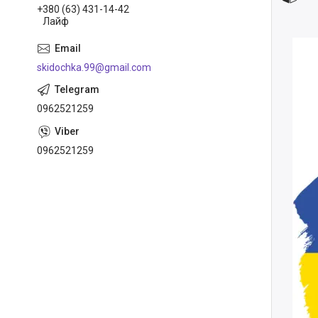
+380 (63) 431-14-42
Лайф
skidochka.99@gmail.com
0962521259
0962521259