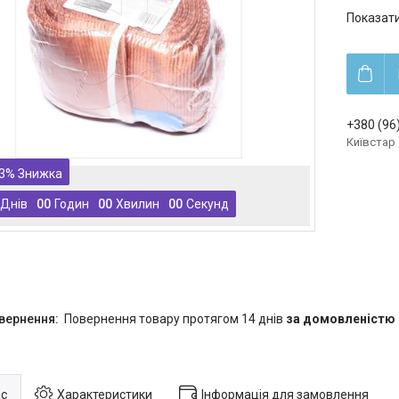
Показати
+380 (96
Київстар
3%
Днів
0
0
Годин
0
0
Хвилин
0
0
Секунд
повернення товару протягом 14 днів
за домовленістю
с
Характеристики
Інформація для замовлення