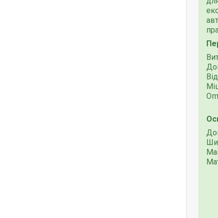
для
ек
ав
пр
Пе
Ви
До
Ві
Міц
Оп
Ос
До
Ши
Ма
Мат