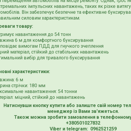
 переміщення автомобілів на місце ремонту. Однак, трос н
стремальних імпульсних навантажень, таких як різке витяг
томобілів. Він забезпечує безпечне та ефективне буксирув
авильним силовим характеристикам.
реваги товару:
тримує навантаження до 54 тонн
вжина 6 м для комфортного буксирування
дповідає вимогам ПДД для гнучкого зчеплення
ний матеріал, стійкий до стабільних навантажень
тимальний вибір для тривалого буксирування
новні характеристики:
вжина: 6 м
рина стрічки: 180 мм
ксимальне навантаження: 54 тонни
еріал: міцний, стійкий до навантажень
Натиснувши кнопку купити або залиште свій номер те
менеджер із Вами зв'яжеться.
Також можна зробити замовлення в телефонному
+380501027832
Viber и telegram: 0962521259