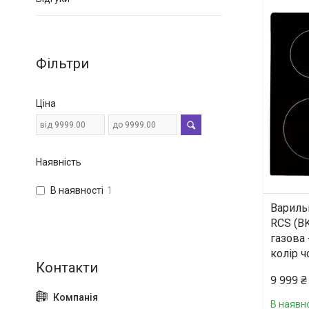
Фільтри
Ціна
Наявність
В наявності
1
Вариль
RCS (BK
газова 
колір 
9 999 ₴
В наявно