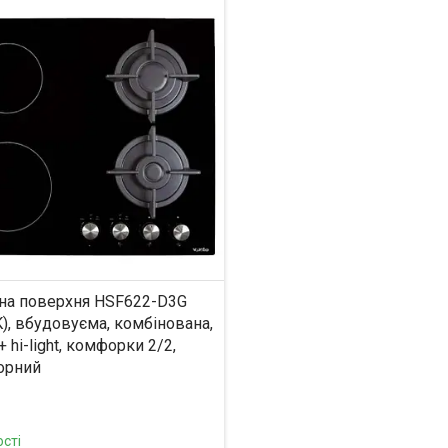
на поверхня HSF622-D3G
), вбудовуєма, комбінована,
+ hi-light, комфорки 2/2,
чорний
сті