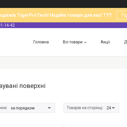
родажів TigerProTech! Надійні товари для вас! ТУТ
Ti
31-14-42
Головна
Всі товари
Акції
Д
вувані поверхні