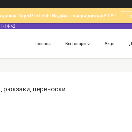
родажів TigerProTech! Надійні товари для вас! ТУТ
Ti
31-14-42
Головна
Всі товари
Акції
Д
и, рюкзаки, переноски